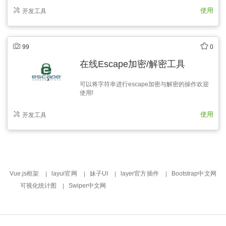
的ico尺寸,最后用上述小工具转换成ico图标格式.-
使用
开发工具
当然你也可以直接把原始尺寸的图像通过小工具直
接转换，工具会自动将图片缩…
99
0
在线Escape加密/解密工具
可以将字符串进行escape加密与解密的操作欢迎
使用!
使用
开发工具
Vue.js框架
layui官网
妹子UI
layer官方插件
Bootstrap中文网
可视化统计图
Swiper中文网