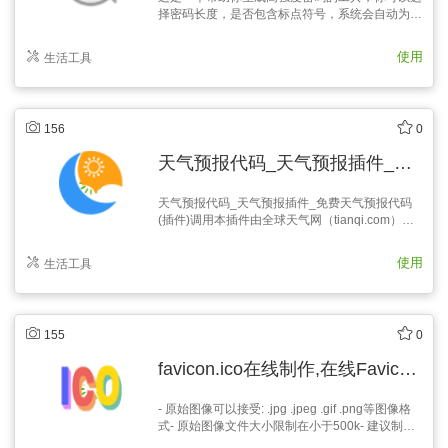
择密码长度，是否包含标点符号，系统会自动为你
生成一个难以破解的密码。
使用
生活工具
156
0
天气预报代码_天气预报插件_免费天气预报代码(插件)调用
天气预报代码_天气预报插件_免费天气预报代码
(插件)调用本插件由全球天气网（tianqi.com）天
气预报提供调用，插件完全免费，具有如下特色：
1、中国全部市县区及全球2500多个主要城市实时
使用
生活工具
和5天预报天气；2、自动识别访问者ip所在城市判
断城市，也可定制默认的城市；3、丰富…
155
0
favicon.ico在线制作,在线Favicon.ico制作转换工具
- 原始图像可以接受: .jpg .jpeg .gif .png等图像格
式- 原始图像文件大小限制在小于500k- 建议制作
一张400x400的jpg图像, 然后等比缩小到你想转换