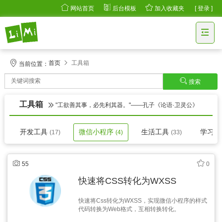
网站首页
后台模板
加入收藏夹
[ 登录 ]
首页
工具箱
当前位置：
搜索
工具箱
"工欲善其事，必先利其器。"——孔子《论语·卫灵公》
开发工具
微信小程序
生活工具
学习
(17)
(4)
(33)
55
0
快速将CSS转化为WXSS
快速将Css转化为WXSS，实现微信小程序的样式
代码转换为Web格式，互相转换转化。